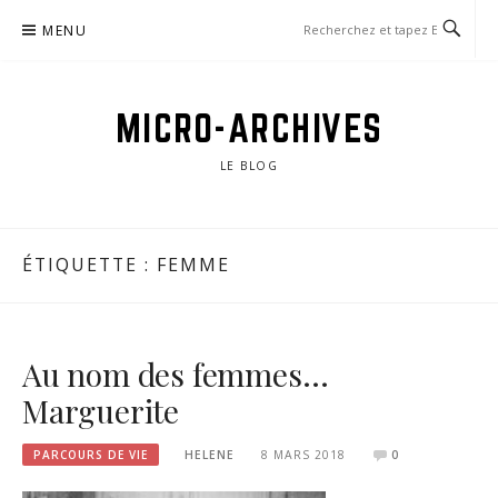
Aller
MENU
au
contenu
MICRO-ARCHIVES
LE BLOG
ÉTIQUETTE :
FEMME
Au nom des femmes…
Marguerite
PARCOURS DE VIE
HELENE
8 MARS 2018
0