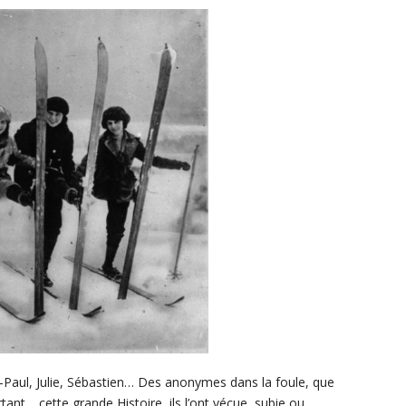
n-Paul, Julie, Sébastien… Des anonymes dans la foule, que
tant… cette grande Histoire, ils l’ont vécue, subie ou